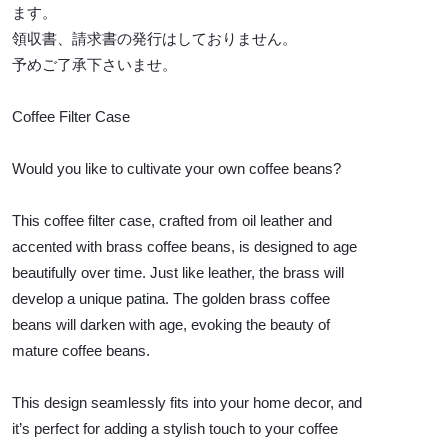
ます。
領収書、請求書の発行はしておりません。
予めご了承下さいませ。
Coffee Filter Case
Would you like to cultivate your own coffee beans?
This coffee filter case, crafted from oil leather and
accented with brass coffee beans, is designed to age
beautifully over time. Just like leather, the brass will
develop a unique patina. The golden brass coffee
beans will darken with age, evoking the beauty of
mature coffee beans.
This design seamlessly fits into your home decor, and
it’s perfect for adding a stylish touch to your coffee